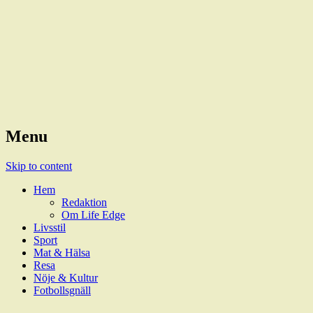
Magazine
LifeEdge
Menu
Skip to content
Hem
Redaktion
Om Life Edge
Livsstil
Sport
Mat & Hälsa
Resa
Nöje & Kultur
Fotbollsgnäll