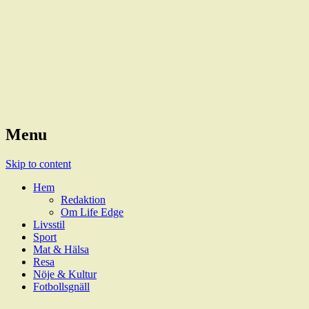
Magazine
LifeEdge
Menu
Skip to content
Hem
Redaktion
Om Life Edge
Livsstil
Sport
Mat & Hälsa
Resa
Nöje & Kultur
Fotbollsgnäll