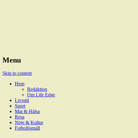
Magazine
LifeEdge
Menu
Skip to content
Hem
Redaktion
Om Life Edge
Livsstil
Sport
Mat & Hälsa
Resa
Nöje & Kultur
Fotbollsgnäll