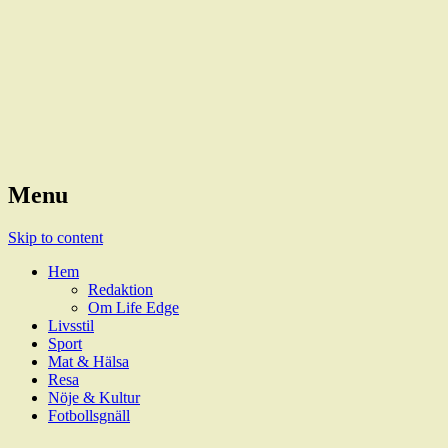
Magazine
LifeEdge
Menu
Skip to content
Hem
Redaktion
Om Life Edge
Livsstil
Sport
Mat & Hälsa
Resa
Nöje & Kultur
Fotbollsgnäll