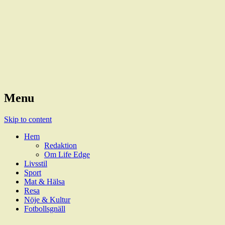
Magazine
LifeEdge
Menu
Skip to content
Hem
Redaktion
Om Life Edge
Livsstil
Sport
Mat & Hälsa
Resa
Nöje & Kultur
Fotbollsgnäll