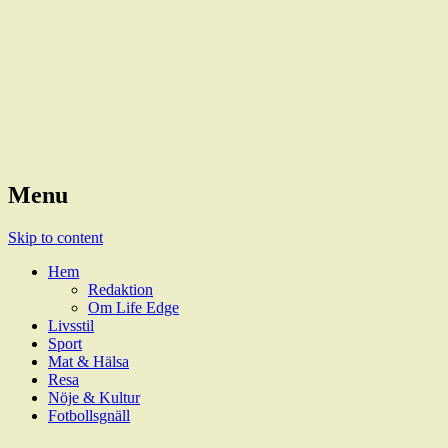
Magazine
LifeEdge
Menu
Skip to content
Hem
Redaktion
Om Life Edge
Livsstil
Sport
Mat & Hälsa
Resa
Nöje & Kultur
Fotbollsgnäll